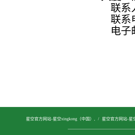
联系
联系电
电子邮
星空官方网站-星空xingkong（中国）,
/
星空官方网站-星空x