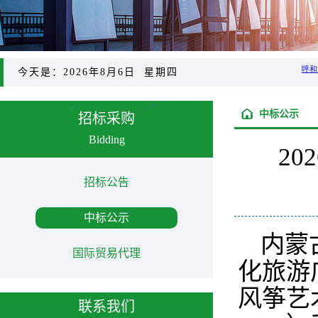
今天是：2026年8月6日 星期四
中标公示
招标采购
Bidding
2
招标公告
中标公示
内蒙
国际贸易代理
化旅游广
风筝艺术
联系我们