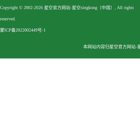
Copyright © 2002-2026 星空官方网站-星空xingkong（中国）, All rights
reserved.
蒙ICP备2022002449号-1
本网站内容归星空官方网站-星