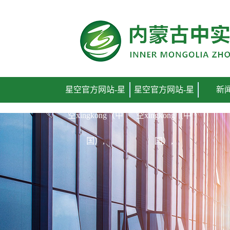
星空官方网站-星
星空官方网站-星
新
空xingkong（中
空xingkong（中
国）,
国）,