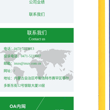
公司业绩
联系我们
联系我们
Contact us
电话：0471-5223613
投诉电话：0471-5223607
邮箱：imzs@imzs.com.cn
网址：/
地址：内蒙古自治区呼和浩特市赛罕区鄂尔
多斯东街12号银联大厦10层